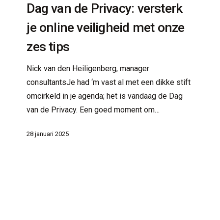
Dag van de Privacy: versterk
erkplek
versterk
je
je online veiligheid met onze
d ICT services
online
zes tips
veiligheid
 en netwerkinfrastructuur
met
Nick van den Heiligenberg, manager
ie en connectiviteit
onze
consultantsJe had ‘m vast al met een dikke stift
zes
omcirkeld in je agenda; het is vandaag de Dag
tips
van de Privacy. Een goed moment om…
28 januari 2025