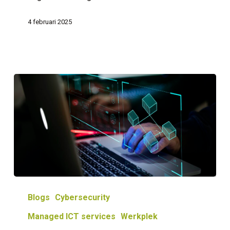
4 februari 2025
Dag
van
Blogs
Cybersecurity
curity
de
Managed ICT services
Werkplek
Privacy: