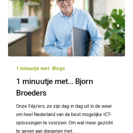
1
minuutje
1 minuutje met
Blogs
met…
1 minuutje met… Bjorn
Bjorn
Broeders
Broeders
Onze Féju’ers; ze zijn dag in dag uit in de weer
om heel Nederland van de best mogelijke ICT-
oplossingen te voorzien. Om wat meer gezicht
te geven aan diegenen met…