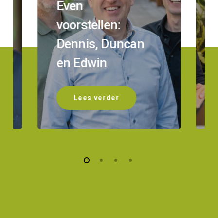
Even
voorstellen:
Dennis, Duncan
en Edwin
Lees verder