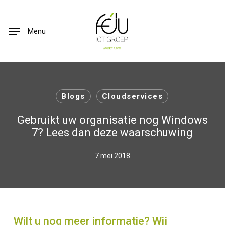
Skip
to
Menu
main
content
Blogs
Cloudservices
Gebruikt uw organisatie nog Windows
7? Lees dan deze waarschuwing
7 mei 2018
Wilt u nog meer informatie? Wij