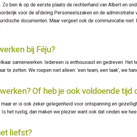
h. Zo ben ik op de eerste plaats de rechterhand van Albert en on
rdelijk voor de afdeling Personeelszaken en de administratie van
uridische documenten. Maar vergeet ook de communicatie niet. Ik
.
werken bij Féju?
lkaar samenwerken. Iedereen is enthousiast en gedreven. Het te
kaar te zetten. We roepen niet alleen: ’een team, een taak’, we han
 werken? Of heb je ook voldoende tijd
 maar er is ook zeker gelegenheid voor ontspanning en gezellighei
 Is het rustig, dan maken we plezier want ook dat vinden we heel
et liefst?