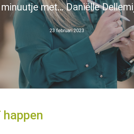
 minuutje met… Daniëlle Dellemi
23 februari 2023
T happen