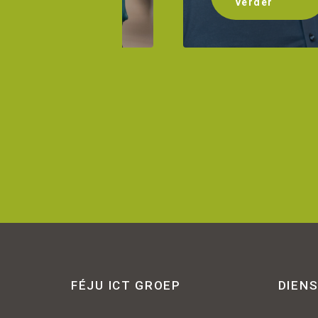
verder
verder
FÉJU ICT GROEP
DIEN