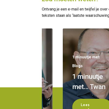
Ontvang je een e-mail en twijfel je over
teksten staan als ‘laatste waarschuwing’
1 minuutje met
Blogs
1 minuutje
1 minuutje met
met…
Blogs
Daniëlle
1 minuutje
Dellemijn
met… Twan
Lees
Lees