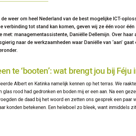
 in de weer om heel Nederland van de best mogelijke ICT-oplo
e verbinding tot stand kan komen, geven wij ze één voor één 
je met: managementassistente, Daniëlle Dellemijn. Over haar 
wsgierig naar de werkzaamheden waar Daniëlle van ‘aan’ gaat én
eronder.
n te ‘booten’: wat brengt jou bij Féju 
k leerde Albert en Katinka namelijk kennen op het terras. We raakt
en glas rood had gedronken en boden mij er een aan. Na een geze
voegden de daad bij het woord en zetten ons gesprek een paar w
aar konden betekenen. Een heleboel zo bleek, want inmiddels zit i