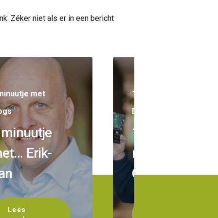
k. Zéker niet als er in een bericht
minuutje met
1 minuutje met
ogs
Blogs
 minuutje
1 minuutje
et… Erik-
met… Louis
an
Coolen
Lees
Lees