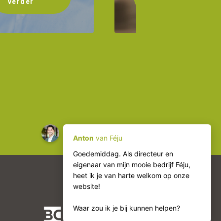
verder
verder