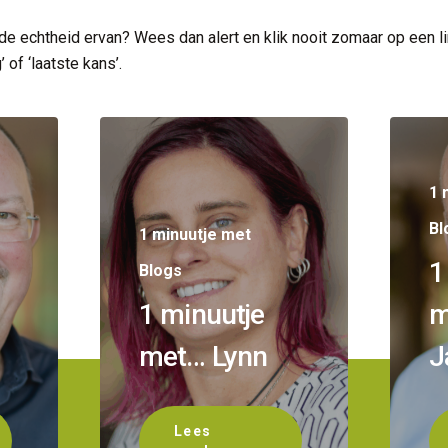
 de echtheid ervan? Wees dan alert en klik nooit zomaar op een lin
 of ‘laatste kans’.
1 
Bl
1 minuutje met
1
Blogs
1 minuutje
m
met… Lynn
J
Lees