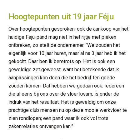
curity
Hoogtepunten uit 19 jaar Féju
erkplek
Over hoogtepunten gesproken: ook de aankoop van het
huidige Féju-pand mag niet in het rijtje met pieken
d ICT services
ontbreken, zo stelt de ondernemer. “We zouden het
eigenlijk voor 10 jaar huren, maar al na 3 jaar heb ik het
 en netwerkinfrastructuur
gekocht. Daar ben ik beretrots op. Het is ook een
geweldige zet geweest, want het betekende dat ik
ie en connectiviteit
aanpassingen kon doen die het bedrijf ten goede
zouden komen. Dat hebben we gedaan ook. Iedereen
die al eens bij ons over de vloer kwam, is onder de
indruk van het resultaat. Het is geweldig om onze
prachtige club mensen nu op deze mooie werkvloer te
zien rondlopen; een pand waar ik ook vol trots
zakenrelaties ontvangen kan.”