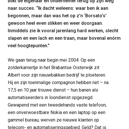
blikt de eigenaar en ondernemer terug op zijn weg
naar succes. “Ik dacht weleens: waar ben ik aan
begonnen, maar dan was het op z’n ‘Borsato’s’
gewoon heel even slikken en weer doorgaan.
Inmiddels zie ik vooral jarenlang hard werken, slecht
slapen en een lach en een traan, maar bovenal enórm
veel hoogtepunten.”
We gaan terug naar begin mei 2004. Op een
zolderkamertje in het Brabantse Oisterwijk zit
Albert voor zijn nieuwbakken bedrijf te ploeteren.
Hij en zijn toenmalige compagnon hebben net – na
17,5 en 10 jaar trouwe dienst – hun banen als
automatiseerders in loondienst opgezegd.
Gewapend met een tweedehands vaste telefoon,
een onverwoestbare Nokia en een laptop op een
gammel bureau, werven ze nieuwe klanten op
telecom- en automatiseringsgebied. Geld? Dat is