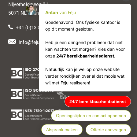
Nijverheidsweg 21
5071 NL Udenhout
+31 (0)13 511 50 88
info@feju.nl