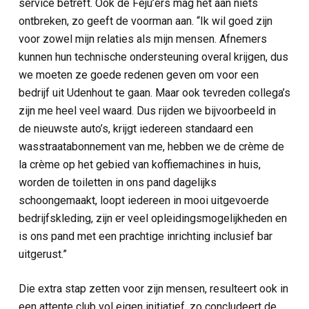
service betreft. Ook de Féju’ers mag het aan niets
ontbreken, zo geeft de voorman aan. “Ik wil goed zijn
voor zowel mijn relaties als mijn mensen. Afnemers
kunnen hun technische ondersteuning overal krijgen, dus
we moeten ze goede redenen geven om voor een
bedrijf uit Udenhout te gaan. Maar ook tevreden collega’s
zijn me heel veel waard. Dus rijden we bijvoorbeeld in
de nieuwste auto’s, krijgt iedereen standaard een
wasstraatabonnement van me, hebben we de crème de
la crème op het gebied van koffiemachines in huis,
worden de toiletten in ons pand dagelijks
schoongemaakt, loopt iedereen in mooi uitgevoerde
bedrijfskleding, zijn er veel opleidingsmogelijkheden en
is ons pand met een prachtige inrichting inclusief bar
uitgerust.”
Die extra stap zetten voor zijn mensen, resulteert ook in
een attente club vol eigen initiatief, zo concludeert de