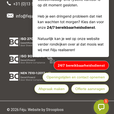
+31 (0)13 511 50 88
info@feju.nl
© 2026 Féju. Website by Strooploos