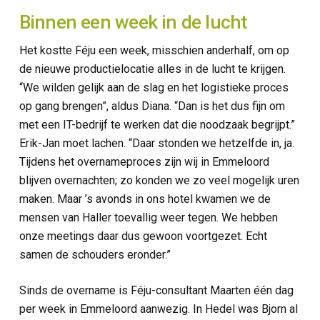
Binnen een week in de lucht
Het kostte Féju een week, misschien anderhalf, om op
de nieuwe productielocatie alles in de lucht te krijgen.
“We wilden gelijk aan de slag en het logistieke proces
op gang brengen”, aldus Diana. “Dan is het dus fijn om
met een IT-bedrijf te werken dat die noodzaak begrijpt.”
Erik-Jan moet lachen. “Daar stonden we hetzelfde in, ja.
Tijdens het overnameproces zijn wij in Emmeloord
curity
blijven overnachten; zo konden we zo veel mogelijk uren
erkplek
maken. Maar ’s avonds in ons hotel kwamen we de
mensen van Haller toevallig weer tegen. We hebben
d ICT services
onze meetings daar dus gewoon voortgezet. Echt
samen de schouders eronder.”
 en netwerkinfrastructuur
Sinds de overname is Féju-consultant Maarten één dag
ie en connectiviteit
per week in Emmeloord aanwezig. In Hedel was Bjorn al