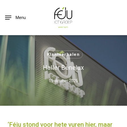
Skip
to
Menu
main
content
Klantverhalen
Haller Benelux
15 oktober 2025
‘Féju stond voor hete vuren hier, maar