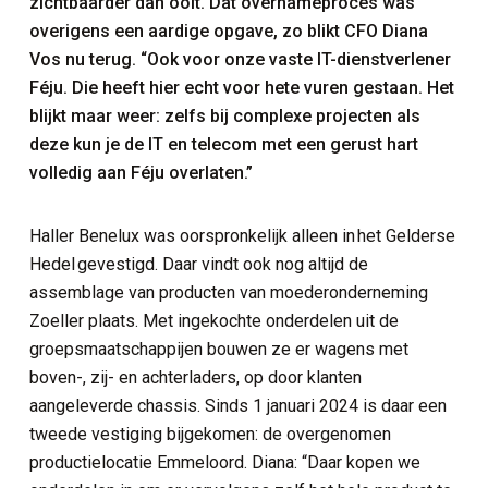
zichtbaarder dan ooit. Dat overnameproces was
overigens een aardige opgave, zo blikt CFO Diana
Vos nu terug. “Ook voor onze vaste IT-dienstverlener
Féju. Die heeft hier echt voor hete vuren gestaan. Het
blijkt maar weer: zelfs bij complexe projecten als
deze kun je de IT en telecom met een gerust hart
volledig aan Féju overlaten.”
Haller
Benelux was oorspronkelijk alleen in
het Gelderse
Hedel
gevestigd. Daar vindt ook nog altijd de
assemblage van producten van moederonderneming
Zoeller plaats. Met ingekochte onderdelen uit de
groepsmaatschappijen bouwen ze er wagens met
boven-, zij- en achterladers, op door klanten
aangeleverde chassis. Sinds 1 januari 2024 is daar een
tweede vestiging bijgekomen: de overgenomen
productielocatie Emmeloord. Diana: “Daar kopen we