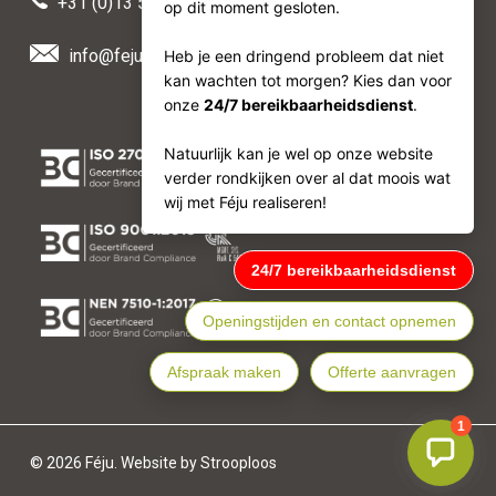
+31 (0)13 511 50 88
info@feju.nl
© 2026 Féju. Website by Strooploos