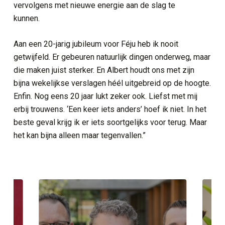
curity
vervolgens met nieuwe energie aan de slag te
kunnen.
erkplek
Aan een 20-jarig jubileum voor Féju heb ik nooit
d ICT services
getwijfeld. Er gebeuren natuurlijk dingen onderweg, maar
die maken juist sterker. En Albert houdt ons met zijn
 en netwerkinfrastructuur
bijna wekelijkse verslagen héél uitgebreid op de hoogte.
ie en connectiviteit
Enfin. Nog eens 20 jaar lukt zeker ook. Liefst met mij
erbij trouwens. ‘Een keer iets anders’ hoef ik niet. In het
beste geval krijg ik er iets soortgelijks voor terug. Maar
het kan bijna alleen maar tegenvallen.”