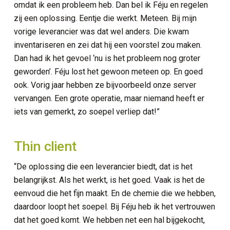
omdat ik een probleem heb. Dan bel ik Féju en regelen
d ICT services
zij een oplossing. Eentje die werkt. Meteen. Bij mijn
vorige leverancier was dat wel anders. Die kwam
 en netwerkinfrastructuur
inventariseren en zei dat hij een voorstel zou maken.
Dan had ik het gevoel ‘nu is het probleem nog groter
ie en connectiviteit
geworden’. Féju lost het gewoon meteen op. En goed
ook. Vorig jaar hebben ze bijvoorbeeld onze server
vervangen. Een grote operatie, maar niemand heeft er
iets van gemerkt, zo soepel verliep dat!”
Thin client
“De oplossing die een leverancier biedt, dat is het
belangrijkst. Als het werkt, is het goed. Vaak is het de
eenvoud die het fijn maakt. En de chemie die we hebben,
daardoor loopt het soepel. Bij Féju heb ik het vertrouwen
dat het goed komt. We hebben net een hal bijgekocht,