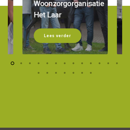
Woonzorgorganisatie
s
Het Laar
Lees verder