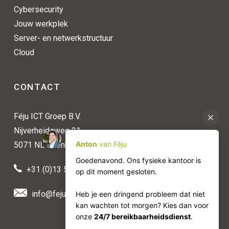
Cybersecurity
Jouw werkplek
Server- en netwerkstructuur
Cloud
CONTACT
Féju ICT Groep B.V.
Nijverheidsweg 21
5071 NL Udenhout
+31 (0)13 511 50 88
info@feju.nl