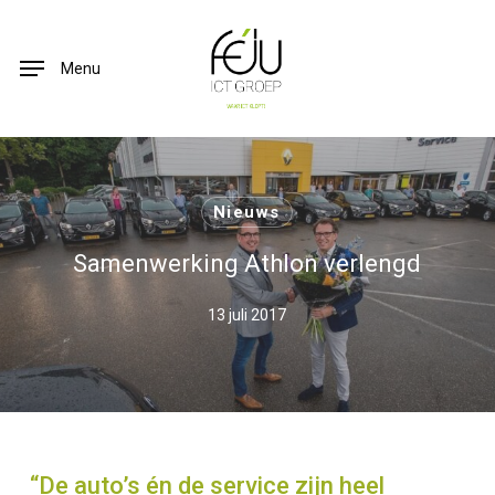
Skip
to
Menu
main
content
Nieuws
Samenwerking Athlon verlengd
13 juli 2017
“De auto’s én de service zijn heel