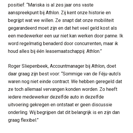
positief: “Mariska is al zes jaar ons vaste
aanspreekpunt bij Athlon. Zij kent onze historie en
curity
begrijpt wat we willen. Ze snapt dat onze mobiliteit
gegarandeerd moet zijn en dat het veel geld kost als
erkplek
een medewerker een uur niet kan werken door panne. Ik
word regelmatig benaderd door concurrenten, maar ik
d ICT services
houd alles bij één leasemaatschappij: Athlon.”
 en netwerkinfrastructuur
Roger Sliepenbeek, Accountmanager bij Athlon, doet
daar graag zijn best voor: “Sommige van de Féju-auto’s
ie en connectiviteit
waren nog niet einde contract. We hebben geregeld dat
ze toch allemaal vervangen konden worden. Zo heeft
iedere medewerker dezelfde auto in dezelfde
uitvoering gekregen en ontstaat er geen discussie
onderling. Wij begrijpen dat dit belangrijk is en zijn dan
graag flexibel.”