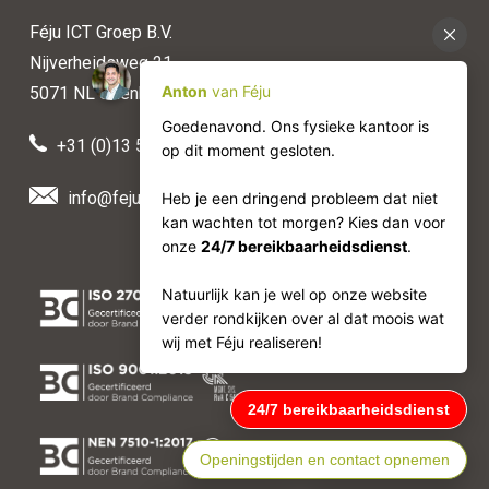
Féju ICT Groep B.V.
Nijverheidsweg 21
5071 NL Udenhout
+31 (0)13 511 50 88
info@feju.nl